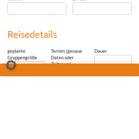
Reisedetails
geplante
Termin (genaue
Dauer
Gruppengröße
Daten oder
Zeitraum)
Anzahl
Anzahl
Anzahl
Doppelzimmer
Einzelzimmer
Doppelzimmer zur
Einzelnutzung
Abflughafen (bevorzugte und weitere)