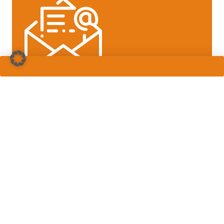
Reiseinspiration direkt
in Ihr Postfach
Abonnieren Sie jetzt unseren Newsletter und
bleiben Sie informiert über neue Reiseziele,
exklusive Angebote und Sonderflüge ab Ihrer
Region.
Jetzt anmelden & Fernweh stillen