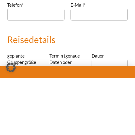
Telefon*
E-Mail*
Reisedetails
geplante
Termin (genaue
Dauer
Gruppengröße
Daten oder
Zeitraum)
Anzahl
Anzahl
Anzahl
Doppelzimmer
Einzelzimmer
Doppelzimmer zur
Einzelnutzung