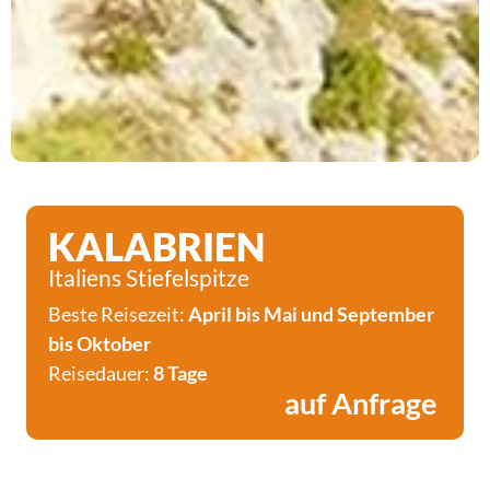
KALABRIEN
Italiens Stiefelspitze
Beste Reisezeit:
April bis Mai und September
bis Oktober
Reisedauer:
8 Tage
auf Anfrage