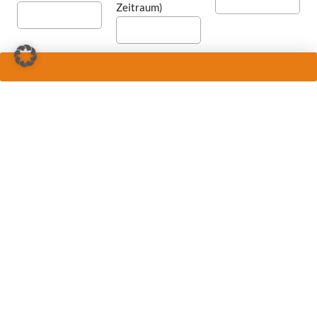
Zeitraum)
Anzahl
Anzahl
Anzahl
Doppelzimmer
Einzelzimmer
Doppelzimmer zur
Einzelnutzung
Abflughafen (bevorzugte und weitere)
Verpflegung
Budget
Besondere Wünsche für Ausflüge/Sehenswürdigkeiten