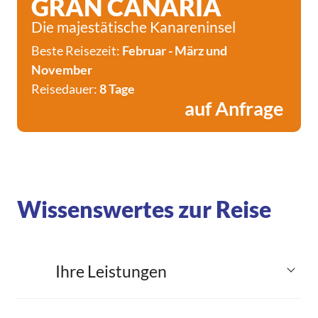
GRAN CANARIA
Die majestätische Kanareninsel
Beste Reisezeit:
Februar - März und
November
Reisedauer:
8 Tage
auf Anfrage
Wissenswertes zur Reise
Ihre Leistungen