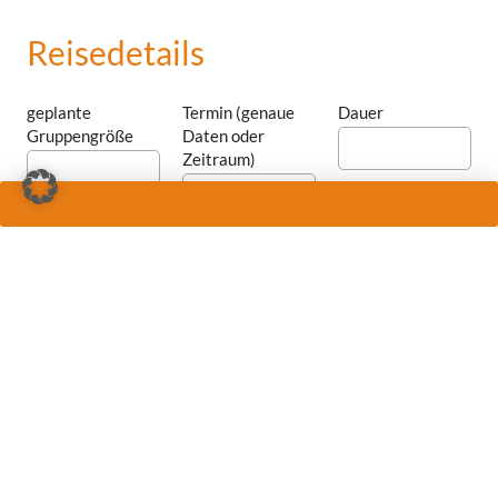
Reisedetails
geplante
Termin (genaue
Dauer
Gruppengröße
Daten oder
Zeitraum)
Anzahl
Anzahl
Anzahl
Doppelzimmer
Einzelzimmer
Doppelzimmer zur
Einzelnutzung
Abflughafen (bevorzugte und weitere)