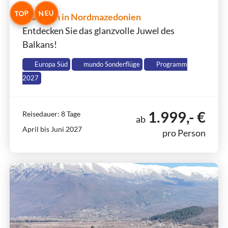
NEU
TOP
Wandern in Nordmazedonien
Entdecken Sie das glanzvolle Juwel des
Balkans!
Europa Süd
mundo Sonderflüge
Programm
2027
1.999,- €
Reisedauer: 8 Tage
ab
April bis Juni 2027
pro Person