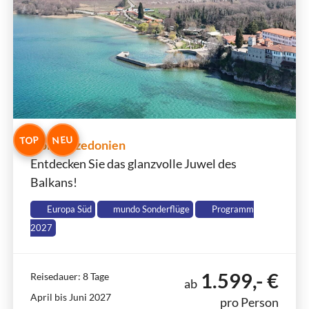
NEU
TOP
Nordmazedonien
Entdecken Sie das glanzvolle Juwel des
Balkans!
Europa Süd
mundo Sonderflüge
Programm
2027
1.599,- €
Reisedauer: 8 Tage
ab
April bis Juni 2027
pro Person