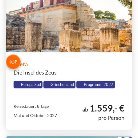
TOP
Kreta
Die Insel des Zeus
Europa Süd
Griechenland
Programm 2027
1.559,- €
Reisedauer: 8 Tage
ab
Mai und Oktober 2027
pro Person