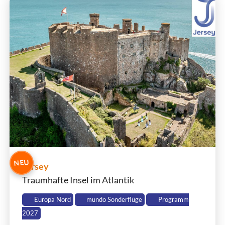
NEU
Jersey
Traumhafte Insel im Atlantik
Europa Nord
mundo Sonderflüge
Programm
2027